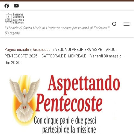
Passa al contenuto
Search
L'Abbazia di Santa Maria di Altofonte nacque per volontà di Federico II
Men
D'Aragona
Pagina iniziale
»
Arcidiocesi
»
VEGLIA DI PREGHIERA “ASPETTANDO
PENTECOSTE” 2025 – CATTEDRALE DI MONREALE – Venerdì 30 maggio –
Ore 20:30