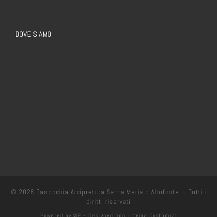
DOVE SIAMO
© 2026
Parrocchia Arcipretura Santa Maria d’Altofonte.
– Tutti i
diritti riservati
Powered by
WP
– Designed con il
tema Customizr