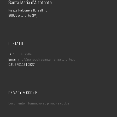
Santa Maria d’Altofonte
Piazza Falcone e Borsellino
90072 Altofonte (PA)
CONTATTI
Tel.:
091 437204
Email:
info@parrocchiasantamariaaltofonte.it
C.F.: 97011610827
PRIVACY & COOKIE
Documento informativo su privacy e cookie