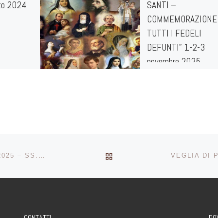
to 2024
SANTI –
COMMEMORAZIONE 
TUTTI I FEDELI
DEFUNTI” 1-2-3
novembre 2025
RITORNA ALLA LISTA DEG
MEMORIA DI SANTA RITA DA CASCIA – 22 MAGGIO 2025 – SS. MESSE E BENEDIZIONE DELLE ROSE
CONTATTI
DO