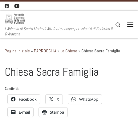
Passa al contenuto
Search
L'Abbazia di Santa Maria di Altofonte nacque per volontà di Federico II
Men
D'Aragona
Pagina iniziale
»
PARROCCHIA
»
Le Chiese
»
Chiesa Sacra Famiglia
Chiesa Sacra Famiglia
Condividi:
Facebook
X
WhatsApp
E-mail
Stampa