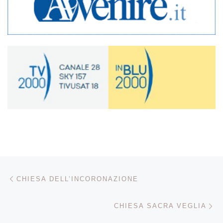
Navigazione articoli
Articolo precedente
CHIESA DELL’INCORONAZIONE
Ar
CHIESA SACRA VEGLIA