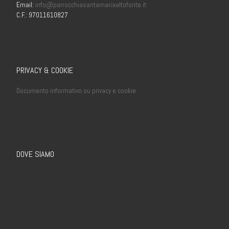
Email:
info@parrocchiasantamariaaltofonte.it
C.F.: 97011610827
PRIVACY & COOKIE
Documento informativo su privacy e cookie
DOVE SIAMO