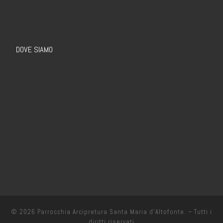
DOVE SIAMO
© 2026
Parrocchia Arcipretura Santa Maria d’Altofonte.
– Tutti i
diritti riservati