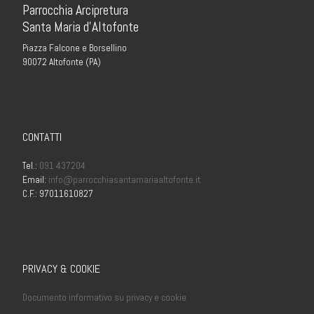
Parrocchia Arcipretura
Santa Maria d’Altofonte
Piazza Falcone e Borsellino
90072 Altofonte (PA)
CONTATTI
Tel.:
091 437204
Email:
info@parrocchiasantamariaaltofonte.it
C.F.: 97011610827
PRIVACY & COOKIE
Documento informativo su privacy e cookie