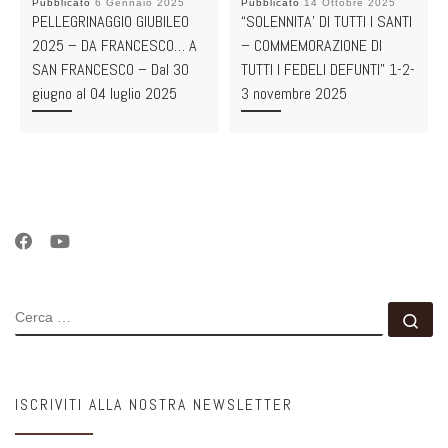
Pubblicato
6 Gennaio 2025
Pubblicato
14 Ottobre 2025
PELLEGRINAGGIO GIUBILEO
“SOLENNITA’ DI TUTTI I SANTI
2025 – DA FRANCESCO… A
– COMMEMORAZIONE DI
SAN FRANCESCO – Dal 30
TUTTI I FEDELI DEFUNTI” 1-2-
giugno al 04 luglio 2025
3 novembre 2025
CERCA
Ce
ISCRIVITI ALLA NOSTRA NEWSLETTER