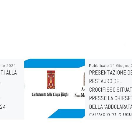
rile 2024
Pubblicato
14 Giugno 
TI ALLA
PRESENTAZIONE D
L
RESTAURO DEL
CROCIFISSO SITUA
–
PRESSO LA CHIESE
024
DELLA ‘ADDOLARATA
CALVARIO 21 GIUG
2025 – ORE 19:00 