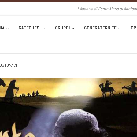
L'Abbazia di Santa Maria di Altofon
IA
CATECHESI
GRUPPI
CONFRATERNITE
OP
CUSTONACI