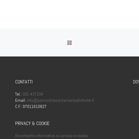
CHIESA MADRE
RITORNA ALLA LISTA DEG
CONTATTI
DO
Tel.:
091 437204
Email:
info@parrocchiasantamariaaltofonte.it
C.F.: 97011610827
PRIVACY & COOKIE
Documento informativo su privacy e cookie