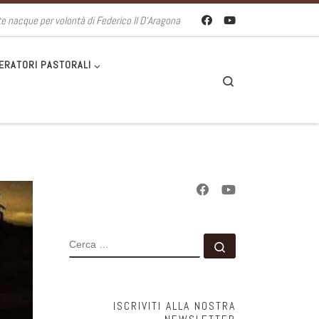
te nacque per volontà di Federico II D'Aragona
ERATORI PASTORALI
Search
CERCA
Cerca …
ISCRIVITI ALLA NOSTRA