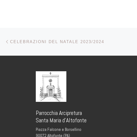
Navigazione articoli
Articolo precedente
CELEBRAZIONI DEL NATALE 2023/2024
Parrocchia Arcipretura
Santa Maria d’Altofonte
Piazza Falcone e Borsellino
90072 Altofonte (PA)