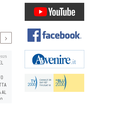
2025
Pubblicato
6 Gennaio 2025
EL
ITINERARIO DI
PREPARAZIONE AL
TO
MATRIMONIO – 2025 –
TTA
DATE E ARGOMENTI
 AL
DEGLI INCONTRI
NO
–