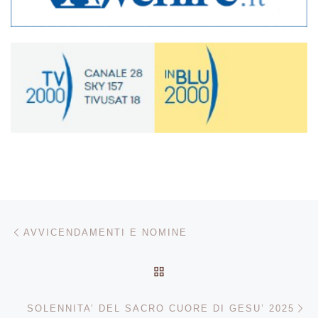
Navigazione articoli
Articolo precedente
AVVICENDAMENTI E NOMINE
RITORNA ALLA LISTA DEG
Ar
SOLENNITA’ DEL SACRO CUORE DI GESU’ 2025