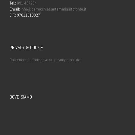
Tel.:
091 437204
Email:
info@parrocchiasantamariaaltofonte.it
C.F.: 97011610827
PRIVACY & COOKIE
Documento informativo su privacy e cookie
DOVE SIAMO