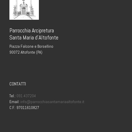
Parrocchia Arcipretura
Santa Maria d’Altofonte
Piazza Falcone e Borsellino
90072 Altofonte (PA)
CONTATTI
Tel.:
091 437204
Email:
info@parrocchiasantamariaaltofonte.it
C.F.: 97011610827