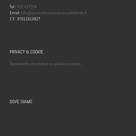
Tel.:
091 437204
Email:
info@parrocchiasantamariaaltofonte.it
C.F.: 97011610827
PRIVACY & COOKIE
Documento informativo su privacy e cookie
DOVE SIAMO