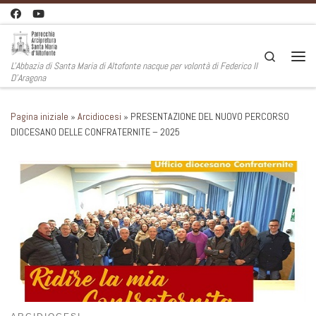
Passa al contenuto
Search
L'Abbazia di Santa Maria di Altofonte nacque per volontà di Federico II
Men
D'Aragona
Pagina iniziale
»
Arcidiocesi
»
PRESENTAZIONE DEL NUOVO PERCORSO
DIOCESANO DELLE CONFRATERNITE – 2025