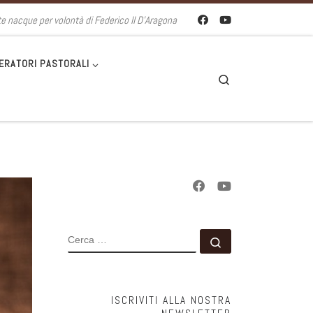
te nacque per volontà di Federico II D'Aragona
ERATORI PASTORALI
Search
CERCA
Cerca …
ISCRIVITI ALLA NOSTRA