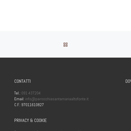
andele Ore
RITORNA ALLA LISTA DEG
CONTATTI
DO
Tel.:
091 437204
Email:
info@parrocchiasantamariaaltofonte.it
C.F.: 97011610827
PRIVACY & COOKIE