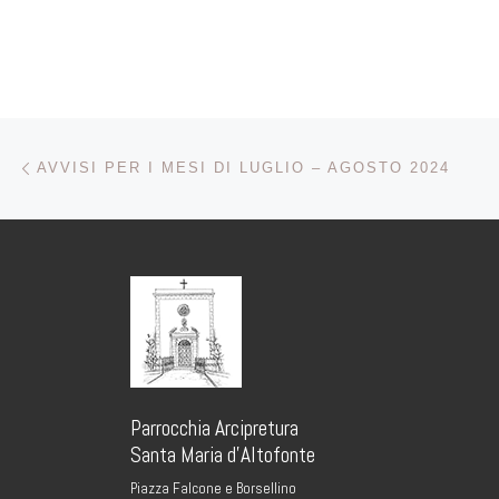
benedizione delle c
17:45 […]
Navigazione articoli
Articolo precedente
AVVISI PER I MESI DI LUGLIO – AGOSTO 2024
Parrocchia Arcipretura
Santa Maria d’Altofonte
Piazza Falcone e Borsellino