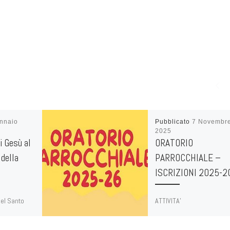
nnaio
Pubblicato
7 Novembr
2025
i Gesù al
ORATORIO
della
PARROCCHIALE –
ISCRIZIONI 2025-2
del Santo
ATTIVITA’
lla Sacra
– Rito e