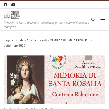
Passa al contenuto
Search
L'Abbazia di Santa Maria di Altofonte nacque per volontà di Federico II
Men
D'Aragona
Pagina iniziale
»
Attività - Eventi
»
MEMORIA DI SANTA ROSALIA – 4
settembre 2025