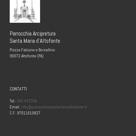
Parrocchia Arcipretura
Santa Maria d’Altofonte
Piazza Falcone e Borsellino
90072 Altofonte (PA)
CONTATTI
Tel.:
091 437204
Email:
info@parrocchiasantamariaaltofonte.it
C.F.: 97011610827