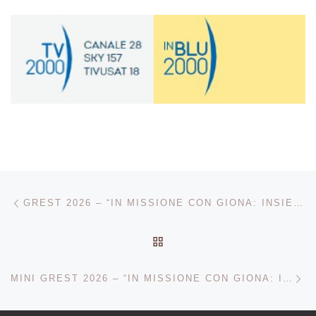
Navigazione articoli
Articolo precedente
GREST 2026 – “IN MISSIONE CON GIONA: INSIEME SI PUÒ!”
RITORNA ALLA LISTA DEG
Ar
MINI GREST 2026 – “IN MISSIONE CON GIONA: INSIEME SI PUÒ!” DAL 01 AL 10 LUGLIO – 09:00 – 12:00