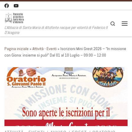
Passa al contenuto
Search
L'Abbazia di Santa Maria di Altofonte nacque per volontà di Federico II
Men
D'Aragona
Pagina iniziale
»
Attività - Eventi
»
Iscrizioni Mini Grest 2026 – “In missione
con Giona: insieme si può!” Dal 01 al 10 Luglio – 09:00 – 12:00