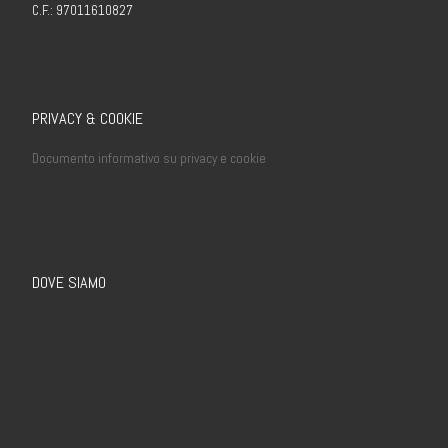
C.F.: 97011610827
PRIVACY & COOKIE
Documento informativo su privacy e cookie
DOVE SIAMO