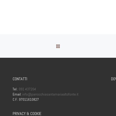
0 –
stica con
hiesa di
RE 16:30 –
RITORNA ALLA LISTA DEG
CONTATTI
DO
Tel.:
091 437204
Email:
info@parrocchiasantamariaaltofonte.it
C.F.: 97011610827
PRIVACY & COOKIE