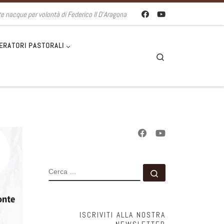
te nacque per volontà di Federico II D'Aragona
ERATORI PASTORALI
Search
CERCA
Cerca …
ISCRIVITI ALLA NOSTRA