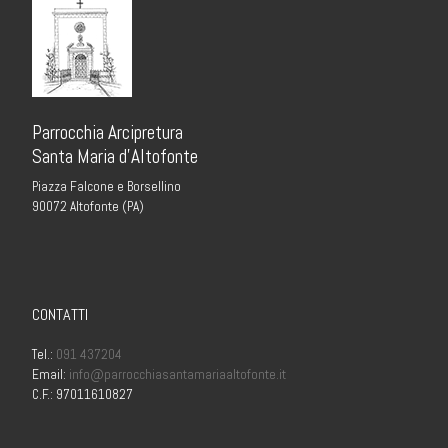
Parrocchia Arcipretura
Santa Maria d’Altofonte
Piazza Falcone e Borsellino
90072 Altofonte (PA)
CONTATTI
Tel.:
091 437204
Email:
info@parrocchiasantamariaaltofonte.it
C.F.: 97011610827