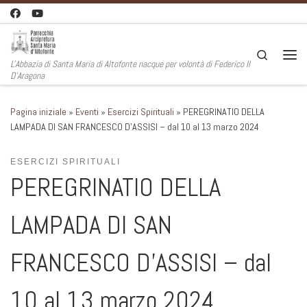
Passa al contenuto
Search
L'Abbazia di Santa Maria di Altofonte nacque per volontà di Federico II
Men
D'Aragona
Pagina iniziale
»
Eventi
»
Esercizi Spirituali
»
PEREGRINATIO DELLA
LAMPADA DI SAN FRANCESCO D’ASSISI – dal 10 al 13 marzo 2024
ESERCIZI SPIRITUALI
PEREGRINATIO DELLA
LAMPADA DI SAN
FRANCESCO D’ASSISI – dal
10 al 13 marzo 2024