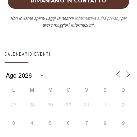
Non inviamo spam! Leggi la nostra
Informativa sulla privacy
per
avere maggiori informazioni.
CALENDARIO EVENTI
L
M
M
G
V
S
D
27
28
29
30
31
1
2
3
4
5
6
7
8
9