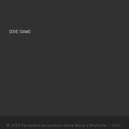
DOVE SIAMO
© 2026
Parrocchia Arcipretura Santa Maria d’Altofonte.
– Tutti i