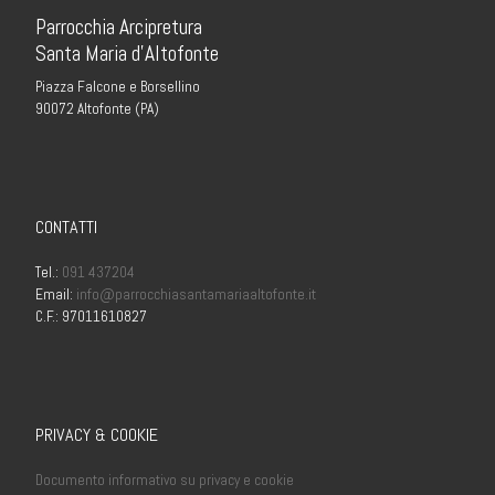
Parrocchia Arcipretura
Santa Maria d’Altofonte
Piazza Falcone e Borsellino
90072 Altofonte (PA)
CONTATTI
Tel.:
091 437204
Email:
info@parrocchiasantamariaaltofonte.it
C.F.: 97011610827
PRIVACY & COOKIE
Documento informativo su privacy e cookie