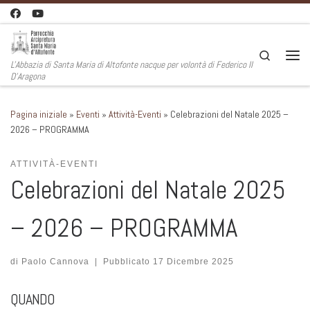
Passa al contenuto
Search
L'Abbazia di Santa Maria di Altofonte nacque per volontà di Federico II
Men
D'Aragona
Pagina iniziale
»
Eventi
»
Attività-Eventi
»
Celebrazioni del Natale 2025 –
2026 – PROGRAMMA
ATTIVITÀ-EVENTI
Celebrazioni del Natale 2025
– 2026 – PROGRAMMA
di
Paolo Cannova
|
Pubblicato
17 Dicembre 2025
QUANDO