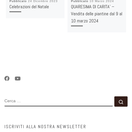
Pubblicato
24 Dicembre 2023
Pubblicato
10 Marzo 2024
Celebrazioni del Natale
QUARESIMA DI CARITA’ –
Vendita delle piantine dal 9 al
10 marzo 2024
CERCA
Ce
ISCRIVITI ALLA NOSTRA NEWSLETTER