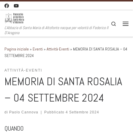
Passa al contenuto
Search
L'Abbazia di Santa Maria di Altofonte nacque per volontà di Federico II
Men
D'Aragona
Pagina iniziale
»
Eventi
»
Attività-Eventi
»
MEMORIA DI SANTA ROSALIA – 04
SETTEMBRE 2024
ATTIVITÀ-EVENTI
MEMORIA DI SANTA ROSALIA
– 04 SETTEMBRE 2024
di
Paolo Cannova
|
Pubblicato
4 Settembre 2024
QUANDO