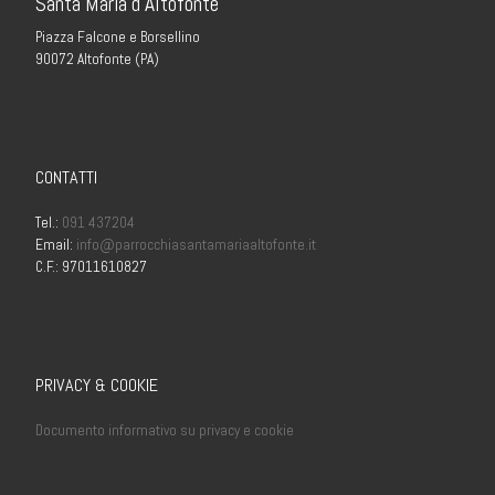
Santa Maria d’Altofonte
Piazza Falcone e Borsellino
90072 Altofonte (PA)
CONTATTI
Tel.:
091 437204
Email:
info@parrocchiasantamariaaltofonte.it
C.F.: 97011610827
PRIVACY & COOKIE
Documento informativo su privacy e cookie