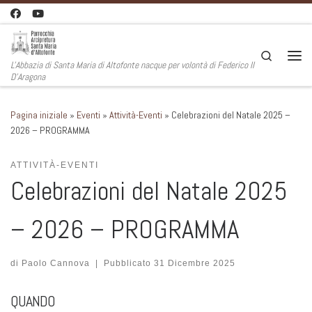
Passa al contenuto
Search
L'Abbazia di Santa Maria di Altofonte nacque per volontà di Federico II
Men
D'Aragona
Pagina iniziale
»
Eventi
»
Attività-Eventi
»
Celebrazioni del Natale 2025 –
2026 – PROGRAMMA
ATTIVITÀ-EVENTI
Celebrazioni del Natale 2025
– 2026 – PROGRAMMA
di
Paolo Cannova
|
Pubblicato
31 Dicembre 2025
QUANDO