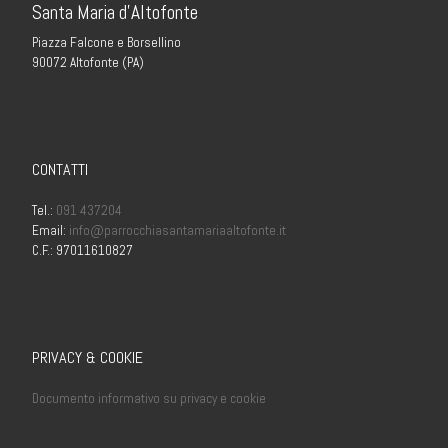
Santa Maria d’Altofonte
Piazza Falcone e Borsellino
90072 Altofonte (PA)
CONTATTI
Tel.:
091 437204
Email:
info@parrocchiasantamariaaltofonte.it
C.F.: 97011610827
PRIVACY & COOKIE
Documento informativo su privacy e cookie