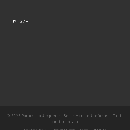
DOVE SIAMO
© 2026
Parrocchia Arcipretura Santa Maria d’Altofonte.
– Tutti i
diritti riservati
Powered by
WP
– Designed con il
tema Customizr